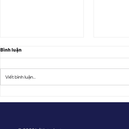
Bình luận
Viết bình luận...
NHỮNG LOẠI HỌC BỔNG
HỆ THỐNG
TIẾT KIỆM CHI PHÍ DU
ĐẠI HỌC 
HỌC MỸ