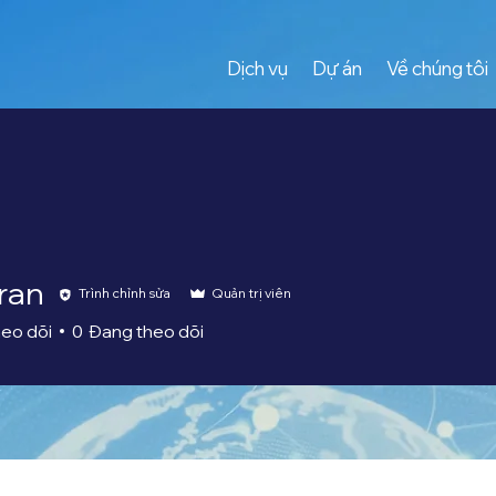
Dịch vụ
Dự án
Về chúng tôi
Tran
Trình chỉnh sửa
Quản trị viên
eo dõi
0
Đang theo dõi