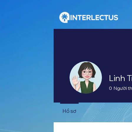
Linh 
0
Người th
Hồ sơ